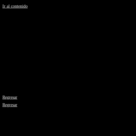
Ir al contenido
Silvia H Gonzalez
Artista Plástica
Sobrevolando
Medidas: 60 x 80 cms.
Año: 2011
Técnica mixta Lápiz/crayola/tinta
Regresar
Regresar
Galería de Arte el Viaje