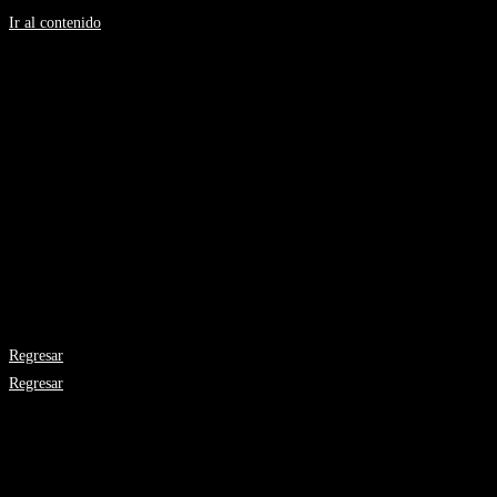
Ir al contenido
Silvia H Gonzalez
Artista Plástica
Atentado
Medidas: 61.5 x 81.5 cms.
Año: 2003
Técnica: lápiz, crayola, tinta sobre papel Arches
Regresar
Regresar
Galería de Arte el Viaje