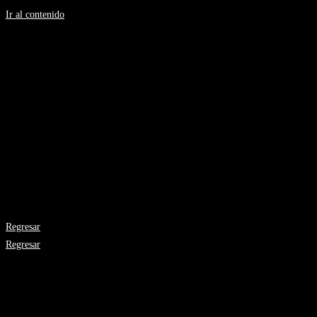
Ir al contenido
Silvia H Gonzalez
Artista Plástica
Tecorral
Medidas: 81.5 x 62 cms.
Año: 2003
Técnica: lápiz, crayola, tinta sobre papel Arches
Regresar
Regresar
Galería de Arte el Viaje