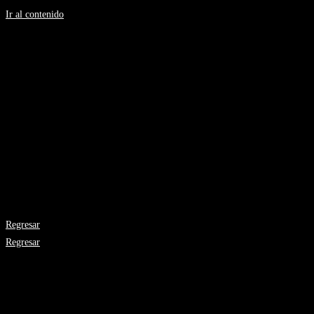
Ir al contenido
Silvia H Gonzalez
Artista Plástica
Disfraz
Año: 2006
Medidas: 110 x 110 cms.
Técnica: Óleo sobre tela
Regresar
Regresar
Galería de Arte el Viaje