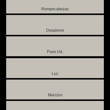
Rompecabezas
Desplome
Pase Ud.
Luz
Macizos