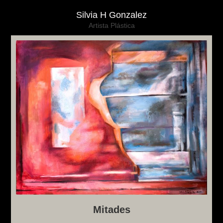
Silvia H Gonzalez
Artista Plástica
Mitades