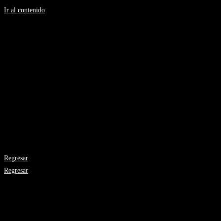
Ir al contenido
Silvia H Gonzalez
Artista Plástica
Pendiente
Año: 2013
Medidas: 100 x 150 cms.
Técnica: Óleo sobre tela
Regresar
Regresar
Galería de Arte el Viaje